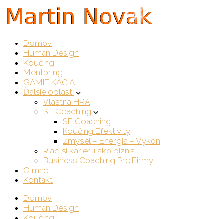
Domov
Human Design
Koučing
Mentoring
GAMIFIKÁCIA
Ďalšie oblasti
Vlastná HRA
SF Coaching
SF Coaching
Koučing Efektivity
Zmysel – Energia – Výkon
Riad si karieru ako biznis
Business Coaching Pre Firmy
O mne
Kontakt
Domov
Human Design
Koučing