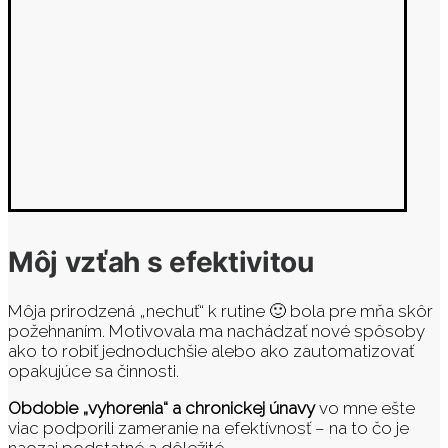
Môj vzťah s efektivitou
Môja prirodzená „nechuť“ k rutine 🙂 bola pre mňa skôr
požehnaním. Motivovala ma nachádzať nové spôsoby
ako to robiť jednoduchšie alebo ako zautomatizovať
opakujúce sa činnosti.
Obdobie „vyhorenia“ a chronickej únavy
vo mne ešte
viac podporili zameranie na efektívnosť – na to čo je
naozaj podstatné a dôležité.