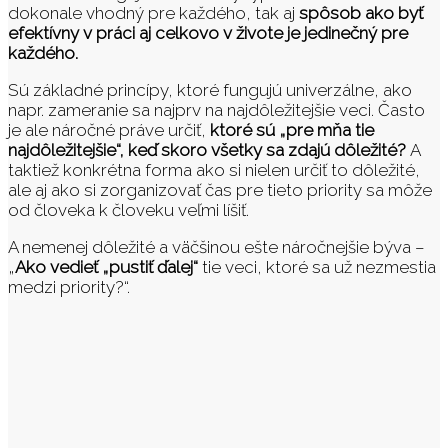
dokonale vhodný pre každého, tak aj
spôsob ako byť
efektívny v práci aj celkovo v živote je jedinečný pre
každého.
Sú základné princípy, ktoré fungujú univerzálne, ako
napr. zameranie sa najprv na najdôležitejšie veci. Často
je ale náročné práve určiť,
ktoré sú „pre mňa tie
najdôležitejšie“, keď skoro všetky sa zdajú dôležité?
A
taktiež konkrétna forma ako si nielen určiť to dôležité,
ale aj ako si zorganizovať čas pre tieto priority sa môže
od človeka k človeku veľmi líšiť.
A nemenej dôležité a väčšinou ešte náročnejšie býva –
„
Ako vedieť „pustiť ďalej“
tie veci, ktoré sa už nezmestia
medzi priority?“.