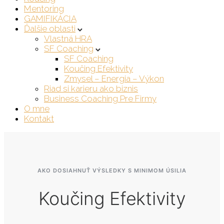
Mentoring
GAMIFIKÁCIA
Ďalšie oblasti
Vlastná HRA
SF Coaching
SF Coaching
Koučing Efektivity
Zmysel – Energia – Výkon
Riad si karieru ako biznis
Business Coaching Pre Firmy
O mne
Kontakt
AKO DOSIAHNUŤ VÝSLEDKY S MINIMOM ÚSILIA
Koučing Efektivity