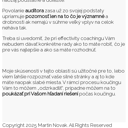
Povolanie
audítora
zasa už zo svojej podstaty
upriamuje
pozornosť len na to čo je významné
a
drobnosti ak nemajú v súhrne veľký vplyv na celok
neháva tak.
Treba si uvedomiť, že pri effectivity coachingu Vám
nebudem dávať konkrétne rady ako to máte robiť, čo je
pre vás najlepšie a ako sa máte rozhodnúť.
Moje skúsenosti v tejto oblasti sú užitočné pre to, lebo
viem ľahšie rozpoznať vaše silné stránky a aj to kde
máte naopak slabé miesta. V rámci procesu koučingu
Vám to môžem „odzrkadliť“, prípadne môžem na to
poukázať pri Vašom hľadaní riešení
počas koučingu.
Copyright 2025 Martin Novak. All Rights Reserved