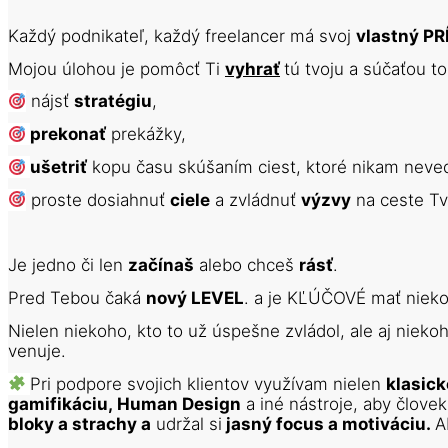
Každý podnikateľ, každý freelancer má svoj 
vlastný PR
Mojou úlohou je pomôcť Ti 
vyhrať
tú tvoju a súčaťou to
 nájsť 
stratégiu
, 
prekonať
 prekážky,
ušetriť
 kopu času skúšaním ciest, ktoré nikam neve
 proste dosiahnuť 
ciele
 a zvládnuť 
výzvy
Je jedno či len 
začínaš
 alebo chceš 
rásť
. 
Pred Tebou čaká 
nový LEVEL
. a
Nielen niekoho, kto to už úspešne zvládol, ale aj niekoh
venuje.
Pri podpore svojich klientov využívam nielen 
klasick
gamifikáciu, Human Design
 a iné nástroje, aby človek
bloky a strachy a
 udržal si
 jasný focus a motiváciu. 
A