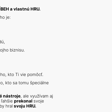
ÍBEH a vlastnú HRU.
ho je:
dú,
 na ceste Tvojho biznisu. 
 je KĽÚČOVÉ mať niekoho, kto Ti vie pomôcť. 
o, kto sa tomu špeciálne 
é nástroje
, ale využívam aj 
 ľahšie 
prekonal 
svoje 
by hral
 svoju HRU.