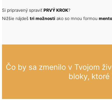
Si pripravený spraviť 
PRVÝ KROK
?
Nižšie nájdeš 
tri možnosti
 ako so mnou formou 
mento
Čo by sa zmenilo v Tvojom živ
bloky, ktoré