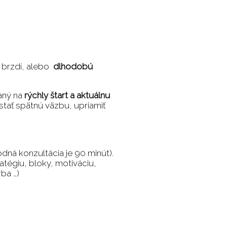
a brzdí, alebo
dlhodobú
ný na
rýchly štart a aktuálnu
ostať spätnú väzbu, upriamiť
dná konzultácia je 90 minút).
atégiu, bloky, motiváciu,
rba …)