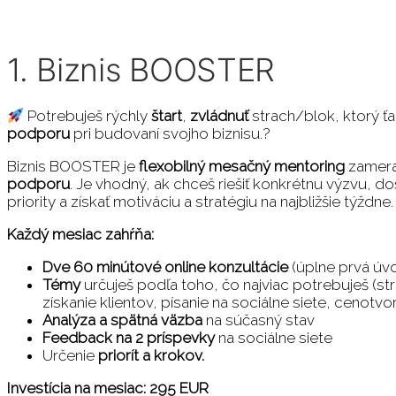
1. Biznis BOOSTER
Potrebuješ rýchly
štart
,
zvládnuť
strach/blok, ktorý ť
podporu
pri budovaní svojho biznisu.?
Biznis BOOSTER je
flexobilný mesačný mentoring
zamera
podporu
. Je vhodný, ak chceš riešiť konkrétnu výzvu, d
priority a získať motiváciu a stratégiu na najbližšie týždne.
Každý
mesiac zahŕňa:
Dve 60 minútové online konzultácie
(úplne prvá úvo
Témy
určuješ podľa toho, čo najviac potrebuješ (str
získanie klientov, písanie na sociálne siete, cenotvo
Analýza a spätná väzba
na súčasný stav
Feedback
na 2 príspevky
na sociálne siete
Určenie
priorít a krokov.
Investícia na mesiac: 295 EUR