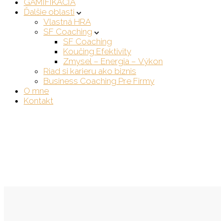
GAMIFIKÁCIA
Ďalšie oblasti
Vlastná HRA
SF Coaching
SF Coaching
Koučing Efektivity
Zmysel – Energia – Výkon
Riad si karieru ako biznis
Business Coaching Pre Firmy
O mne
Kontakt