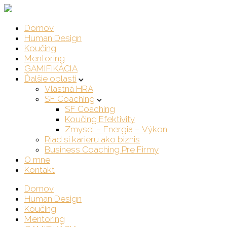
Domov
Human Design
Koučing
Mentoring
GAMIFIKÁCIA
Ďalšie oblasti
Vlastná HRA
SF Coaching
SF Coaching
Koučing Efektivity
Zmysel – Energia – Výkon
Riad si karieru ako biznis
Business Coaching Pre Firmy
O mne
Kontakt
Domov
Human Design
Koučing
Mentoring